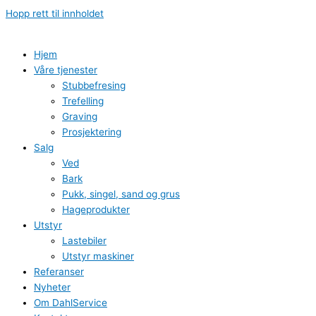
Hopp rett til innholdet
Hjem
Våre tjenester
Stubbefresing
Trefelling
Graving
Prosjektering
Salg
Ved
Bark
Pukk, singel, sand og grus
Hageprodukter
Utstyr
Lastebiler
Utstyr maskiner
Referanser
Nyheter
Om DahlService