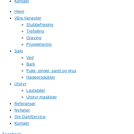
Kontakt
Hjem
Våre tjenester
Stubbefresing
Trefelling
Graving
Prosjektering
Salg
Ved
Bark
Pukk, singel, sand og grus
Hageprodukter
Utstyr
Lastebiler
Utstyr maskiner
Referanser
Nyheter
Om DahlService
Kontakt