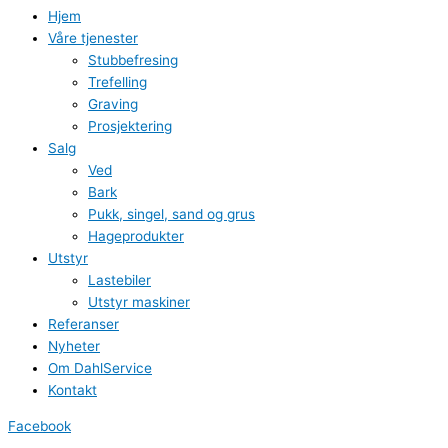
Hjem
Våre tjenester
Stubbefresing
Trefelling
Graving
Prosjektering
Salg
Ved
Bark
Pukk, singel, sand og grus
Hageprodukter
Utstyr
Lastebiler
Utstyr maskiner
Referanser
Nyheter
Om DahlService
Kontakt
Facebook