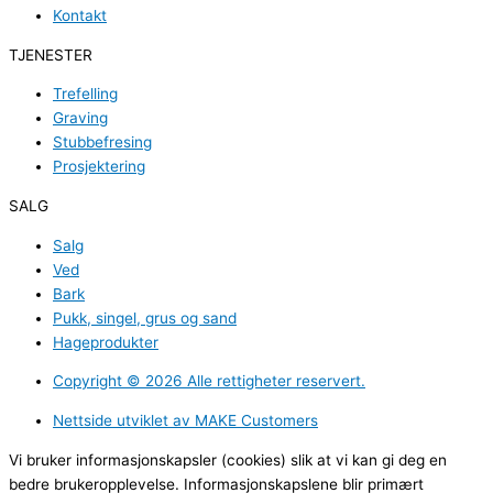
Kontakt
TJENESTER
Trefelling
Graving
Stubbefresing
Prosjektering
SALG
Salg
Ved
Bark
Pukk, singel, grus og sand
Hageprodukter
Copyright ©️ 2026 Alle rettigheter reservert.
Nettside utviklet av MAKE Customers
Vi bruker informasjonskapsler (cookies) slik at vi kan gi deg en
bedre brukeropplevelse. Informasjonskapslene blir primært