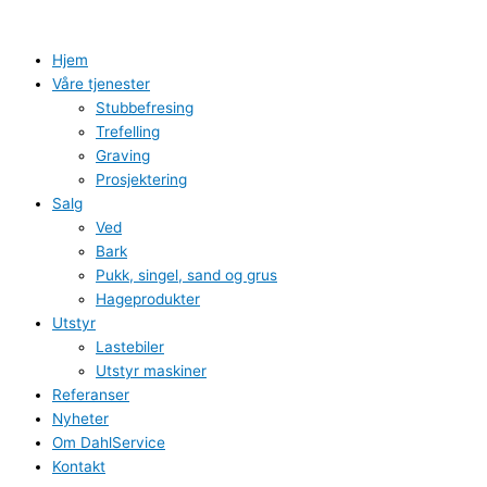
Hopp
rett
til
Hjem
innholdet
Våre tjenester
Stubbefresing
Trefelling
Graving
Prosjektering
Salg
Ved
Bark
Pukk, singel, sand og grus
Hageprodukter
Utstyr
Lastebiler
Utstyr maskiner
Referanser
Nyheter
Om DahlService
Kontakt