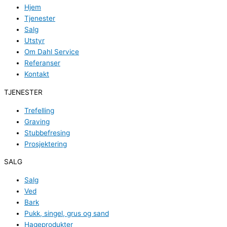
Hjem
Tjenester
Salg
Utstyr
Om Dahl Service
Referanser
Kontakt
TJENESTER
Trefelling
Graving
Stubbefresing
Prosjektering
SALG
Salg
Ved
Bark
Pukk, singel, grus og sand
Hageprodukter