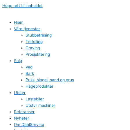
Hopp rett til innholdet
Hjem
Våre tjenester
Stubbefresing
Trefelling
Graving
Prosjektering
Salg
Ved
Bark
Pukk, singel, sand og grus
Hageprodukter
Utstyr
Lastebiler
Utstyr maskiner
Referanser
Nyheter
Om DahlService