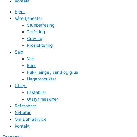
Kontakt
Hjem
Våre tjenester
Stubbefresing
Trefelling
Graving
Prosjektering
Salg
Ved
Bark
Pukk, singel, sand og grus
Hageprodukter
Utstyr
Lastebiler
Utstyr maskiner
Referanser
Nyheter
Om DahlService
Kontakt