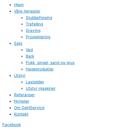
Hjem
Våre tjenester
Stubbefresing
Trefelling
Graving
Prosjektering
Salg
Ved
Bark
Pukk, singel, sand og grus
Hageprodukter
Utstyr
Lastebiler
Utstyr maskiner
Referanser
Nyheter
Om DahlService
Kontakt
Facebook