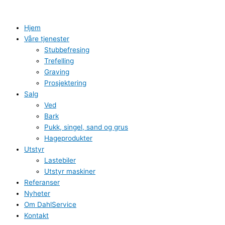
Hopp
rett
til
Hjem
innholdet
Våre tjenester
Stubbefresing
Trefelling
Graving
Prosjektering
Salg
Ved
Bark
Pukk, singel, sand og grus
Hageprodukter
Utstyr
Lastebiler
Utstyr maskiner
Referanser
Nyheter
Om DahlService
Kontakt