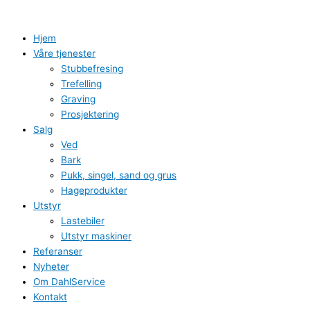
Hopp
rett
til
Hjem
innholdet
Våre tjenester
Stubbefresing
Trefelling
Graving
Prosjektering
Salg
Ved
Bark
Pukk, singel, sand og grus
Hageprodukter
Utstyr
Lastebiler
Utstyr maskiner
Referanser
Nyheter
Om DahlService
Kontakt