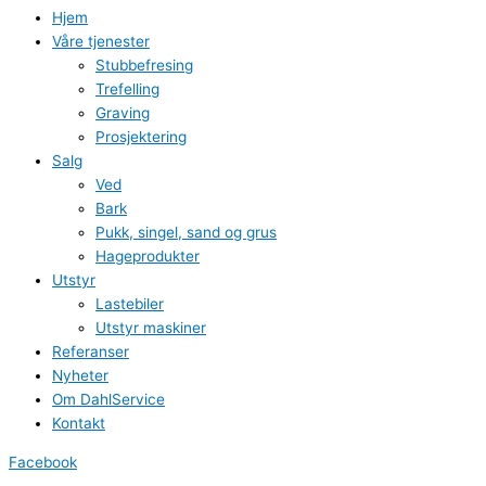
Hjem
Våre tjenester
Stubbefresing
Trefelling
Graving
Prosjektering
Salg
Ved
Bark
Pukk, singel, sand og grus
Hageprodukter
Utstyr
Lastebiler
Utstyr maskiner
Referanser
Nyheter
Om DahlService
Kontakt
Facebook